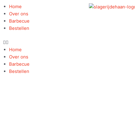
Ga
Home
naar
Over ons
de
Barbecue
inhoud
Bestellen
Home
Over ons
Barbecue
Bestellen