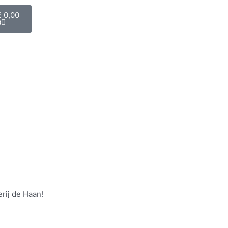
Winkelwagen
€
0,00
0
rij de Haan!