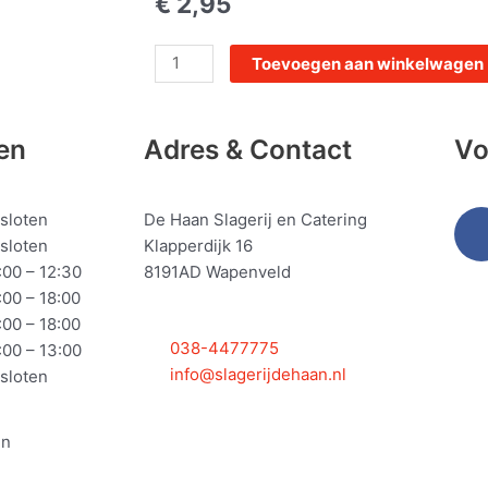
€
2,95
Droge
Toevoegen aan winkelwagen
worst
mediteraan
aantal
en
Adres & Contact
Vo
sloten
De Haan Slagerij en Catering
sloten
Klapperdijk 16
:00 – 12:30
8191AD Wapenveld
:00 – 18:00
:00 – 18:00
038-4477775
:00 – 13:00
info@slagerijdehaan.nl
sloten
en