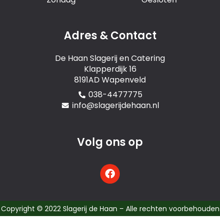
Adres & Contact
De Haan Slagerij en Catering
Klapperdijk 16
8191AD Wapenveld
038-4477775
info@slagerijdehaan.nl
Volg ons op
F
a
c
e
b
Copyright © 2022 Slagerij de Haan – Alle rechten voorbehouden
o